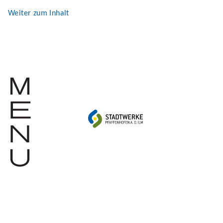
Weiter zum Inhalt
m
e
n
u